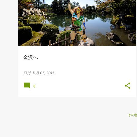
投
稿
金沢へ
日付:
11月 05, 2015
0
その